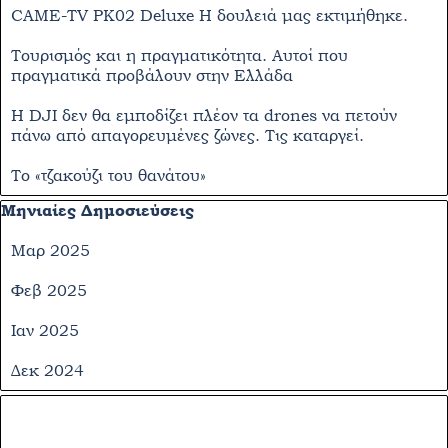
CAME-TV PK02 Deluxe Η δουλειά μας εκτιμήθηκε.
Τουρισμός και η πραγματικότητα. Αυτοί που
πραγματικά προβάλουν στην Ελλάδα
Η DJI δεν θα εμποδίζει πλέον τα drones να πετούν
πάνω από απαγορευμένες ζώνες. Τις καταργεί.
Το «τζακούζι του θανάτου»
Παράλειψη μπλόκ Μηνιαίες Δημοσιεύσεις
Μηνιαίες Δημοσιεύσεις
Μαρ 2025
Φεβ 2025
Ιαν 2025
Δεκ 2024
Παράλειψη μπλόκ