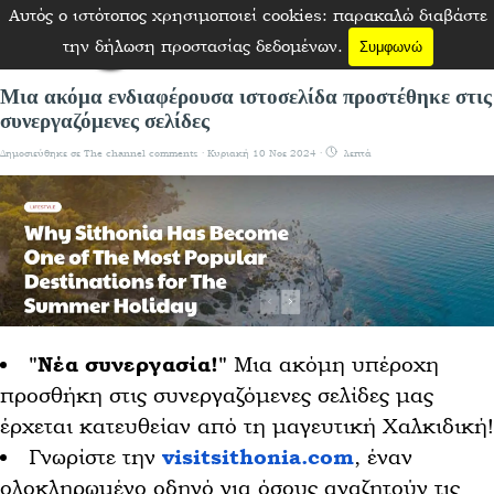
Μετάβαση στο περιεχόμενο
Αυτός ο ιστότοπος χρησιμοποιεί cookies: παρακαλώ διαβάστε
Παράλειψη μενού
την δήλωση προστασίας δεδομένων.
Συμφωνώ
Μια ακόμα ενδιαφέρουσα ιστοσελίδα προστέθηκε στις
συνεργαζόμενες σελίδες
Δημοσιεύθηκε σε
The channel comments
· Κυριακή 10 Νοε 2024 ·
λεπτά
"Νέα συνεργασία!"
Μια ακόμη υπέροχη
προσθήκη στις συνεργαζόμενες σελίδες μας
έρχεται κατευθείαν από τη μαγευτική Χαλκιδική!
Γνωρίστε την
visitsithonia.com
, έναν
ολοκληρωμένο οδηγό για όσους αναζητούν τις