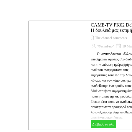
Μετάβαση στο περιεχόμενο
CAME-TV PK02 Del
Η δουλειά μας εκτιμή
The channel comments
"©wind-up"
19 Μα
...... Οι αντιπρόσωποι μάλλον
επεσήμαναν αμέσως στο διαδ
και την επόμενη ημέρα βρήκα
mail που αναφερότανε στις
ευχαριστίες τους για την δου
κάναμε και τον κόπο μας για 
αναδείξουμε ένα προϊόν τους
Μάλιστα ήταν ευχαριστημένο
ποιότητα και την σκηνοθεσία
βίντεο, έτσι ώστε να αναδεικ
ποιότητα στην προσφορά του
λόγο αξεσουάρ στην σταθερ
μιας βιντεοσκοπήσεως.
Διάβασε τα όλα