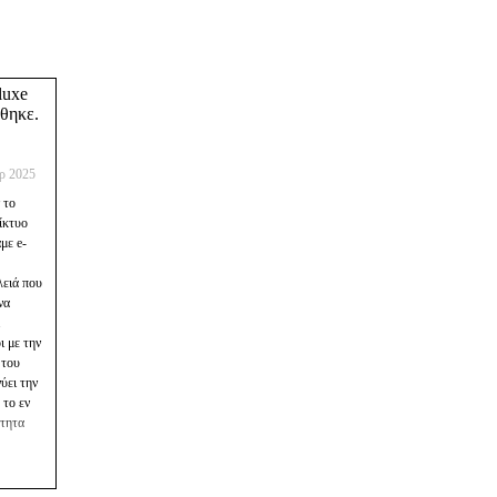
uxe
θηκε.
ρ 2025
 το
ίκτυο
με e-
λειά που
να
.
ι με την
 του
νύει την
 το εν
ότητα