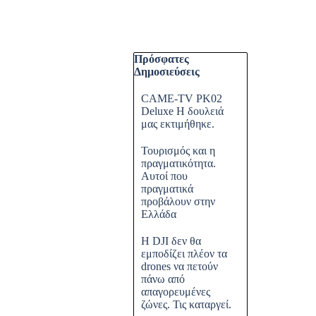
Παράλειψη μπλόκ Πρόσφατες Δημ
Πρόσφατες
Δημοσιεύσεις
CAME-TV PK02
Deluxe Η δουλειά
μας εκτιμήθηκε.
Τουρισμός και η
πραγματικότητα.
Αυτοί που
πραγματικά
προβάλουν στην
Ελλάδα
Η DJI δεν θα
εμποδίζει πλέον τα
drones να πετούν
πάνω από
απαγορευμένες
ζώνες. Τις καταργεί.