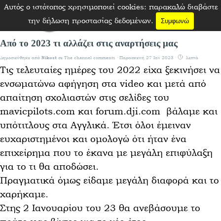
Μετάβαση στο περιεχόμενο
Αυτός ο ιστότοπος χρησιμοποιεί cookies: παρακαλώ διαβάστε
Παράλειψη μενού
την δήλωση προστασίας δεδομένων.
Συμφωνώ
Από το 2023 τι αλλάζει στις αναρτήσεις μας
Δημοσιεύθηκε από
σε
The channel comments
· Παρασκευή 27 Ιαν 2023 ·
λεπτά
Nikost
Τις τελευταίες ημέρες του 2022 είχα ξεκινήσει να
ενσωματώνω αφήγηση στα video και μετά από
απαίτηση σχολιαστών στις σελίδες του
mavicpilots.com και forum.dji.com βάλαμε και
υπότιτλους στα Αγγλικά. Έτσι όλοι έμειναν
ευχαριστημένοι και ομολογώ ότι ήταν ένα
επιχείρημα που το έκανα με μεγάλη επιφύλαξη
για το τι θα αποδώσει.
Πραγματικά όμως είδαμε μεγάλη διαφορά και το
χαρήκαμε.
Στης 2 Ιανουαρίου του 23 θα ανεβάσουμε το