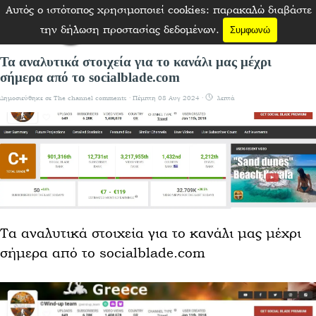
Μετάβαση στο περιεχόμενο
Αυτός ο ιστότοπος χρησιμοποιεί cookies: παρακαλώ διαβάστε
Παράλειψη μενού
την δήλωση προστασίας δεδομένων.
Συμφωνώ
Τα αναλυτικά στοιχεία για το κανάλι μας μέχρι
σήμερα από το socialblade.com
Δημοσιεύθηκε σε
The channel comments
· Πέμπτη 08 Αυγ 2024 ·
λεπτά
Τα αναλυτικά στοιχεία για το κανάλι μας μέχρι
σήμερα από το socialblade.com