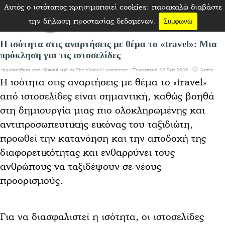
Μετάβαση στο περιεχόμενο
Αυτός ο ιστότοπος χρησιμοποιεί cookies: παρακαλώ διαβάστε
Παράλειψη μενού
την δήλωση προστασίας δεδομένων.
Συμφωνώ
Η ισότητα στις αναρτήσεις με θέμα το «travel»: Μια
πρόκληση για τις ιστοσελίδες
Δημοσιεύθηκε από
σε
The channel comments
· Παρασκευή 22 Σεπ 2023 ·
λεπτά
"©wind-up"
Η ισότητα στις αναρτήσεις με θέμα το «travel»
από ιστοσελίδες είναι σημαντική, καθώς βοηθά
στη δημιουργία μιας πιο ολοκληρωμένης και
αντιπροσωπευτικής εικόνας του ταξιδιώτη,
προωθεί την κατανόηση και την αποδοχή της
διαφορετικότητας και ενθαρρύνει τους
ανθρώπους να ταξιδέψουν σε νέους
προορισμούς.
Για να διασφαλιστεί η ισότητα, οι ιστοσελίδες