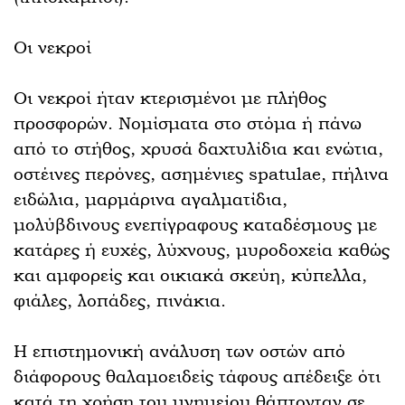
Οι νεκροί
Οι νεκροί ήταν κτερισμένοι με πλήθος
προσφορών. Νομίσματα στο στόμα ή πάνω
από το στήθος, χρυσά δαχτυλίδια και ενώτια,
οστέινες περόνες, ασημένιες spatulae, πήλινα
ειδώλια, μαρμάρινα αγαλματίδια,
μολύβδινους ενεπίγραφους καταδέσμους με
κατάρες ή ευχές, λύχνους, μυροδοχεία καθώς
και αμφορείς και οικιακά σκεύη, κύπελλα,
φιάλες, λοπάδες, πινάκια.
Η επιστημονική ανάλυση των οστών από
διάφορους θαλαμοειδείς τάφους απέδειξε ότι
κατά τη χρήση του μνημείου θάπτονταν σε