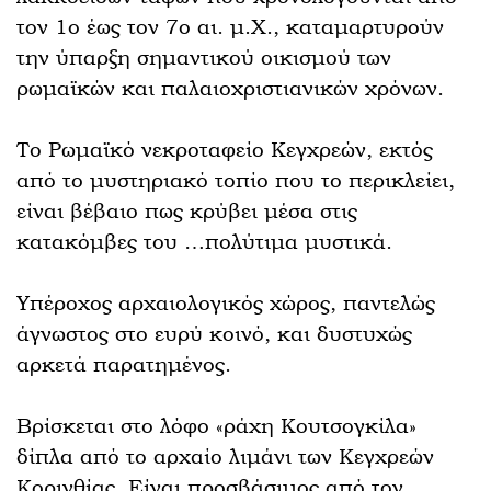
τον 1ο έως τον 7ο αι. μ.Χ., καταμαρτυρούν
την ύπαρξη σημαντικού οικισμού των
ρωμαϊκών και παλαιοχριστιανικών χρόνων.
Το Ρωμαϊκό νεκροταφείο Κεγχρεών, εκτός
από το μυστηριακό τοπίο που το περικλείει,
είναι βέβαιο πως κρύβει μέσα στις
κατακόμβες του …πολύτιμα μυστικά.
Υπέροχος αρχαιολογικός χώρος, παντελώς
άγνωστος στο ευρύ κοινό, και δυστυχώς
αρκετά παρατημένος.
Βρίσκεται στο λόφο «ράχη Κουτσογκίλα»
δίπλα από το αρχαίο λιμάνι των Κεγχρεών
Κορινθίας. Είναι προσβάσιμος από τον