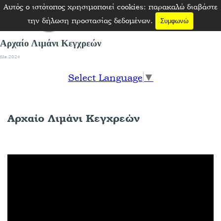
Μετάβαση στο περιεχόμενο
Αυτός ο ιστότοπος χρησιμοποιεί cookies: παρακαλώ διαβάστε
Παράλειψη μενού
την δήλωση προστασίας δεδομένων.
Συμφωνώ
Αρχαίο Λιμάνι Κεγχρεών
file 2024
Select Language
▼
Αρχαίο Λιμάνι Κεγχρεών